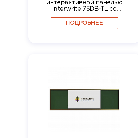
интерактивной панелью
Interwrite 75DB-TL со
встроенным вычислительным
блоком OPS i5 8GB, SSD 256 Гб
ПОДРОБНЕЕ
+ Windows 10 PRO +
WORKSPACE