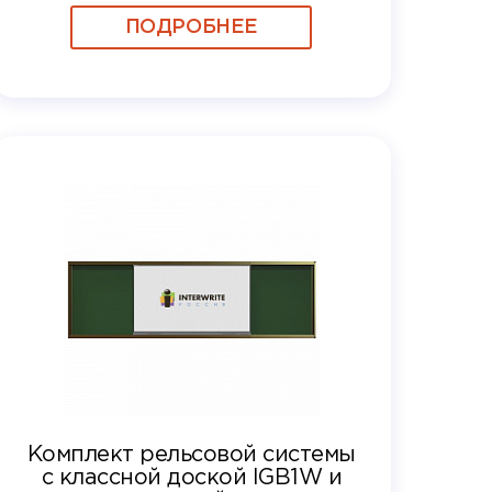
блоком OPS i5 8GB, SSD 256 Гб
ПОДРОБНЕЕ
+ Windows 10 PRO +
WORKSPACE
Комплект рельсовой системы
с классной доской IGB1W и