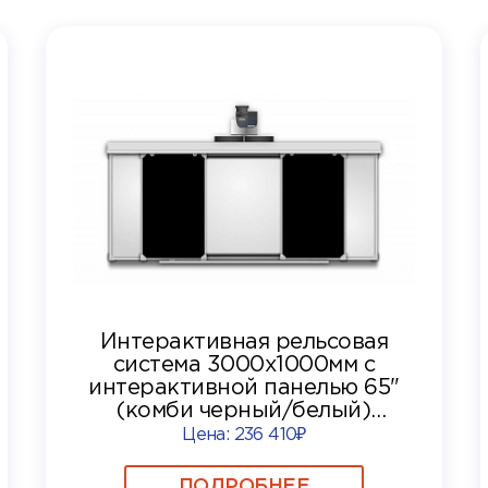
Интерактивная рельсовая
система 3000x1000мм с
интерактивной панелью 65"
(комби черный/белый)
"DigiTouch"
Цена:
236 410₽
ПОДРОБНЕЕ