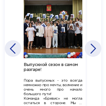
Наша
Выпускной сезон в самом
Сезон 
х
разгаре!
разгар
Пора выпускных - это всегда
Лето — 
вно мы
немножко про мечты, волнение и
студент
старте
очень много про начало
стран
ров в
большого пути!
дипломн
ти на
алы», а
Команда «Бревис» не могла
«Бре
в самом
остаться в стороне. Мы с
принима