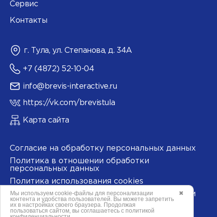
Сервис
Контакты
г. Тула, ул. Степанова, д. 34А
+7 (4872) 52-10-04
info@brevis-interactive.ru
https://vk.com/brevistula
Карта сайта
Согласие на обработку персональных данных
Политика в отношении обработки
персональных данных
Политика использования cookies
Мы используем
cookie-файлы
для персонализации
✖
Согласие на обработку данных метрическими
контента и удобства пользователей. Вы можете запретить
программами
их в настройках своего браузера. Продолжая
пользоваться сайтом, вы соглашаетесь с
политикой
конфиденциальности
.