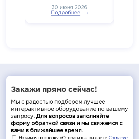
6
радостью побывали на
30 июня 2026
ртнеры
торжественном вручении
Генера
тивные
Подробнее
дипломов в колледжах региона
Суслин
одня наш
и поздравили выпускников.
автома
 Кирилл
уже 
ился в
ческий
экзам
т отбор
Донско
омика и
колле
работы
делятс
рекомен
Закажи прямо сейчас!
Мы с радостью подберем лучшее
интерактивное оборудование по вашему
запросу.
Для вопросов заполняйте
форму обратной связи и мы свяжемся с
вами в ближайшее время.
Нажимая на кнопку «Отправить», вы даете
Согласие