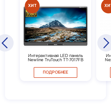
ХИТ
ХИ
Интерактивная LED панель
Ин
Newline TruTouch TT-7017FB
Ne
ПОДРОБНЕЕ