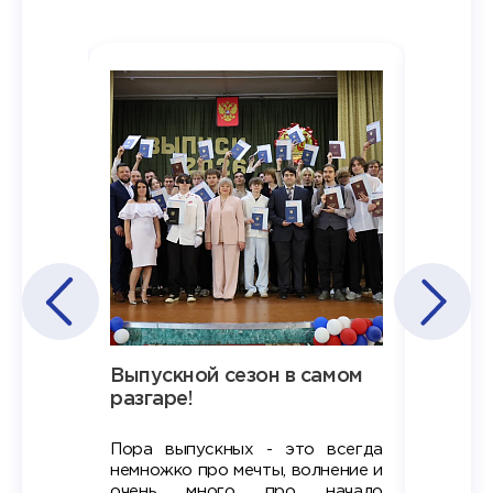
Наша
Выпускной сезон в самом
Сезон 
х
разгаре!
разгар
Пора выпускных - это всегда
Лето — 
вно мы
немножко про мечты, волнение и
студент
старте
очень много про начало
стран