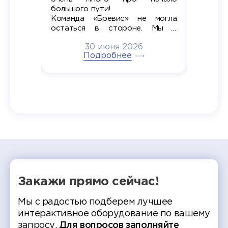
ров в
большого пути!
дипломн
ти на
алы», а
Команда «Бревис» не могла
«Бре
в самом
остаться в стороне. Мы с
принима
6
радостью побывали на
30 июня 2026
ртнеры
торжественном вручении
Генера
тивные
Подробнее
дипломов в колледжах региона
Суслин
одня наш
и поздравили выпускников.
автома
 Кирилл
уже 
ился в
ческий
экзам
т отбор
Донско
омика и
колле
работы
делятс
рекомен
Закажи прямо сейчас!
Мы с радостью подберем лучшее
интерактивное оборудование по вашему
запросу.
Для вопросов заполняйте