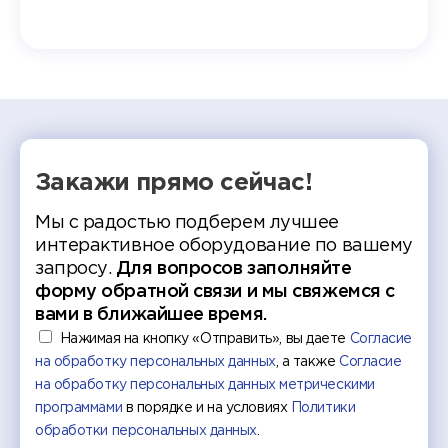
т отбор
Донско
омика и
колле
работы
делятс
рекомен
Закажи прямо сейчас!
Мы с радостью подберем лучшее
интерактивное оборудование по вашему
запросу.
Для вопросов заполняйте
форму обратной связи и мы свяжемся с
вами в ближайшее время.
Нажимая на кнопку «Отправить», вы даете
Согласие
на обработку персональных данных
, а также
Согласие
на обработку персональных данных метрическими
программами
в порядке и на условиях
Политики
обработки персональных данных
.