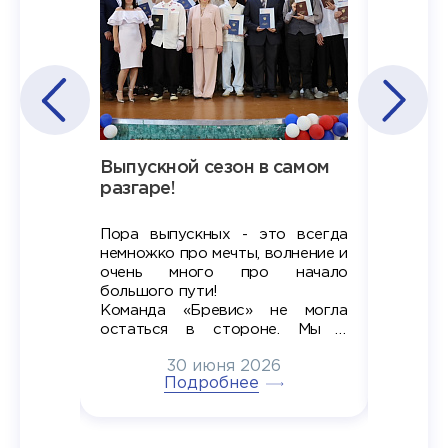
Наша
Выпускной сезон в самом
Сезон 
х
разгаре!
разгар
Пора выпускных - это всегда
Лето — 
вно мы
немножко про мечты, волнение и
студент
старте
очень много про начало
стран
ров в
большого пути!
дипломн
ти на
алы», а
Команда «Бревис» не могла
«Бре
в самом
остаться в стороне. Мы с
принима
6
радостью побывали на
30 июня 2026
ртнеры
торжественном вручении
Генера
тивные
Подробнее
дипломов в колледжах региона
Суслин
одня наш
и поздравили выпускников.
автома
 Кирилл
уже 
ился в
ческий
экзам