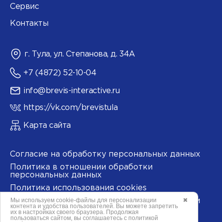
Сервис
Контакты
г. Тула, ул. Степанова, д. 34А
+7 (4872) 52-10-04
info@brevis-interactive.ru
https://vk.com/brevistula
Карта сайта
Согласие на обработку персональных данных
Политика в отношении обработки
персональных данных
Политика использования cookies
Мы используем
cookie-файлы
для персонализации
✖
Согласие на обработку данных метрическими
контента и удобства пользователей. Вы можете запретить
программами
их в настройках своего браузера. Продолжая
пользоваться сайтом, вы соглашаетесь с
политикой