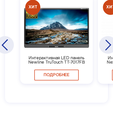
ХИТ
ХИ
Интерактивная LED панель
Ин
Newline TruTouch TT-7017FB
Ne
ПОДРОБНЕЕ