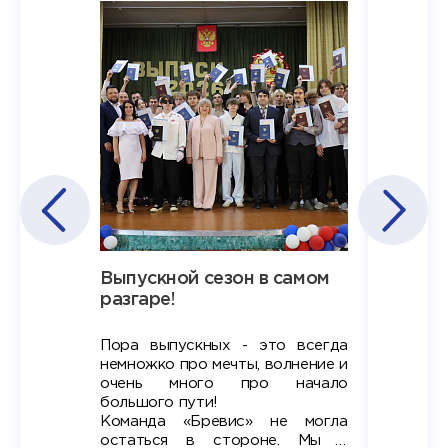
Наша
Выпускной сезон в самом
Сезон 
х
разгаре!
разгар
Пора выпускных - это всегда
Лето — 
вно мы
немножко про мечты, волнение и
студент
старте
очень много про начало
стран
ров в
большого пути!
дипломн
ти на
алы», а
Команда «Бревис» не могла
«Бре
в самом
остаться в стороне. Мы с
принима