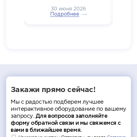
6
радостью побывали на
30 июня 2026
ртнеры
торжественном вручении
Генера
тивные
Подробнее
дипломов в колледжах региона
Суслин
одня наш
и поздравили выпускников.
автома
 Кирилл
уже 
ился в
ческий
экзам
т отбор
Донско
омика и
колле
работы
делятс
рекомен
Закажи прямо сейчас!
Мы с радостью подберем лучшее
интерактивное оборудование по вашему
запросу.
Для вопросов заполняйте
форму обратной связи и мы свяжемся с
вами в ближайшее время.