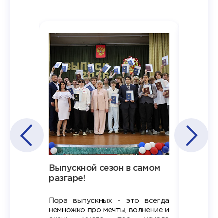
Наша
Выпускной сезон в самом
Сезон 
х
разгаре!
разгар
Пора выпускных - это всегда
Лето — 
вно мы
немножко про мечты, волнение и
студент
старте