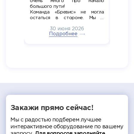
очень много про начало
стран
ров в
большого пути!
дипломн
ти на
алы», а
Команда «Бревис» не могла
«Бре
в самом
остаться в стороне. Мы с
принима
6
радостью побывали на
30 июня 2026
ртнеры
торжественном вручении
Генера
тивные
Подробнее
дипломов в колледжах региона
Суслин
одня наш
и поздравили выпускников.
автома
 Кирилл
уже 
ился в
ческий
экзам
т отбор
Донско
омика и
колле
работы
делятс
рекомен
Закажи прямо сейчас!
Мы с радостью подберем лучшее
интерактивное оборудование по вашему
запросу.
Для вопросов заполняйте