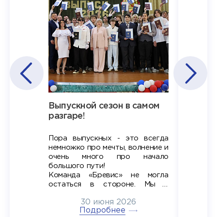
Наша
Выпускной сезон в самом
Сезон 
х
разгаре!
разгар
Пора выпускных - это всегда
Лето — 
вно мы
немножко про мечты, волнение и
студент
старте
очень много про начало
стран
ров в
большого пути!
дипломн
ти на
алы», а
Команда «Бревис» не могла
«Бре
в самом
остаться в стороне. Мы с
принима
6
радостью побывали на
30 июня 2026
ртнеры
торжественном вручении
Генера
тивные
Подробнее
дипломов в колледжах региона
Суслин