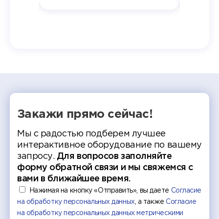
одня наш
и поздравили выпускников.
автома
 Кирилл
уже 
ился в
ческий
экзам
т отбор
Донско
омика и
колле
работы
делятс
рекомен
Закажи прямо сейчас!
Мы с радостью подберем лучшее
интерактивное оборудование по вашему
запросу.
Для вопросов заполняйте
форму обратной связи и мы свяжемся с
вами в ближайшее время.
Нажимая на кнопку «Отправить», вы даете
Согласие
на обработку персональных данных
, а также
Согласие
на обработку персональных данных метрическими