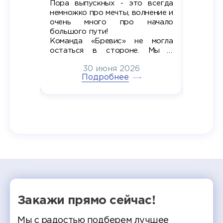
Пора выпускных - это всегда
Лето — 
вно мы
немножко про мечты, волнение и
студент
старте
очень много про начало
стран
ров в
большого пути!
дипломн
ти на
алы», а
Команда «Бревис» не могла
«Бре
в самом
остаться в стороне. Мы с
принима
6
радостью побывали на
30 июня 2026
ртнеры
торжественном вручении
Генера
тивные
Подробнее
дипломов в колледжах региона
Суслин
одня наш
и поздравили выпускников.
автома
 Кирилл
уже 
ился в
ческий
экзам
т отбор
Донско
омика и
колле
работы
делятс
рекомен
Закажи прямо сейчас!
Мы с радостью подберем лучшее