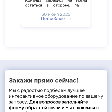
Команда «Бревис» не могла
«Бре
в самом
остаться в стороне. Мы с
принима
6
радостью побывали на
30 июня 2026
ртнеры
торжественном вручении
Генера
тивные
Подробнее
дипломов в колледжах региона
Суслин
одня наш
и поздравили выпускников.
автома
 Кирилл
уже 
ился в
ческий
экзам
т отбор
Донско
омика и
колле
работы
делятс
рекомен
Закажи прямо сейчас!
Мы с радостью подберем лучшее
интерактивное оборудование по вашему
запросу.
Для вопросов заполняйте
форму обратной связи и мы свяжемся с