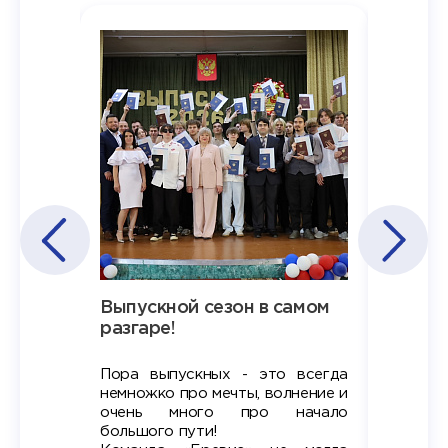
Наша
Выпускной сезон в самом
Сезон 
х
разгаре!
разгар
Пора выпускных - это всегда
Лето — 
вно мы
немножко про мечты, волнение и
студент
старте
очень много про начало
стран
ров в
большого пути!
дипломн
ти на
алы», а