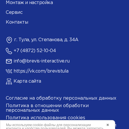
Монтаж и настройка
Сервис
Контакты
г. Тула, ул. Степанова, д. 34А
+7 (4872) 52-10-04
info@brevis-interactive.ru
https://vk.com/brevistula
Карта сайта
Согласие на обработку персональных данных
Политика в отношении обработки
персональных данных
Политика использования cookies
Мы используем
cookie-файлы
для персонализации
✖
Согласие на обработку данных метрическими
контента и удобства пользователей. Вы можете запретить