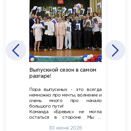
Наша
Выпускной сезон в самом
Сезон 
х
разгаре!
разгар
Пора выпускных - это всегда
Лето — 
вно мы
немножко про мечты, волнение и
студент
старте
очень много про начало
стран
ров в
большого пути!
дипломн
ти на
алы», а
Команда «Бревис» не могла
«Бре
в самом
остаться в стороне. Мы с
принима
6
радостью побывали на
30 июня 2026
ртнеры
торжественном вручении
Генера