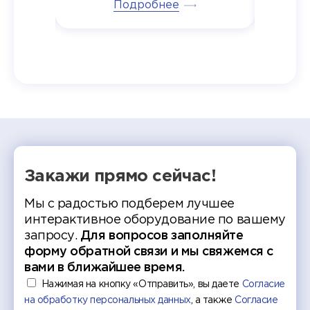
тивные
Подробнее
дипломов в колледжах региона
Суслин
одня наш
и поздравили выпускников.
автома
 Кирилл
уже 
ился в
ческий
экзам
т отбор
Донско
омика и
колле
работы
делятс
рекомен
Закажи прямо сейчас!
Мы с радостью подберем лучшее
интерактивное оборудование по вашему
запросу.
Для вопросов заполняйте
форму обратной связи и мы свяжемся с
вами в ближайшее время.
Нажимая на кнопку «Отправить», вы даете
Согласие
на обработку персональных данных
, а также
Согласие