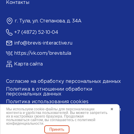
Контакты
г. Тула, ул. Степанова, д. 34А
+7 (4872) 52-10-04
info@brevis-interactive.ru
https://vk.com/brevistula
Карта сайта
Согласие на обработку персональных данных
Политика в отношении обработки
персональных данных
Политика использования cookies
Мы используем
cookie-файлы
для персонализации
✖
Согласие на обработку данных метрическими
контента и удобства пользователей. Вы можете запретить
программами
их в настройках своего браузера. Продолжая
пользоваться сайтом, вы соглашаетесь с
политикой
конфиденциальности
.
Принять