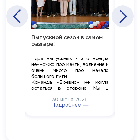
Наша
Выпускной сезон в самом
Сезон 
х
разгаре!
разгар
Пора выпускных - это всегда
Лето — 
вно мы
немножко про мечты, волнение и
студент
старте
очень много про начало
стран
ров в
большого пути!
дипломн
ти на
алы», а
Команда «Бревис» не могла
«Бре
в самом
остаться в стороне. Мы с
принима
6
радостью побывали на
30 июня 2026
ртнеры
торжественном вручении
Генера
тивные
Подробнее
дипломов в колледжах региона
Суслин
одня наш
и поздравили выпускников.
автома
 Кирилл
уже 
ился в
ческий
экзам
т отбор
Донско
омика и
колле