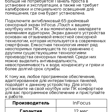
больше не потребуется! Панель проста в
установке и эксплуатации, а также не требует
калибровки и специального освещения для
помещения, где она будет установлена.
Подключите антибликовый 65-дюймовый
сенсорный экран InFocus JTouch к вашему
ноутбуку или ПК, и вы моментально завладеете
вниманием аудитории. Экран данного устройства
основан на отзывчивой емкостной сенсорной
технологии, которая используется в современных
смартфонах. Емкостная технология имеет ряд
неоспоримых преимуществ по сравнению с
другими существующими технологиями
производства сенсорных панелей. Среди них
можно выделить антивандальность,
невосприимчивость к воде, конденсату и грязи и
более долгий срок службы.
К тому же, любое программное обеспечение,
адаптированное для интерактивных панелей,
подойдёт к данному устройству. Для этого
установите на свой ноутбук или ПК комфортное
для вас программное обеспечение и приступайте
к работе.
Производитель
InFocus
Гарантия
12 мес.