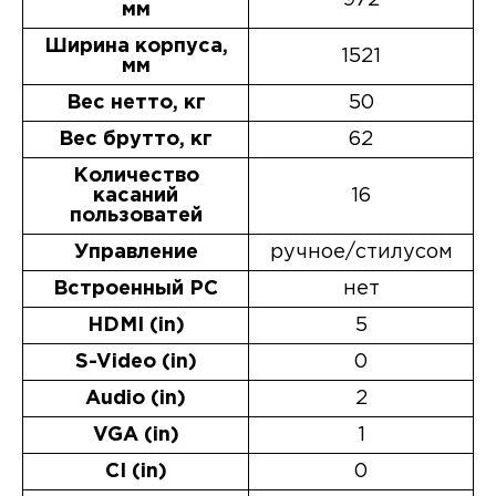
мм
Ширина корпуса,
1521
мм
Вес нетто, кг
50
Вес брутто, кг
62
Количество
касаний
16
пользоватей
Управление
ручное/стилусом
Встроенный РС
нет
HDMI (in)
5
S-Video (in)
0
Audio (in)
2
VGA (in)
1
CI (in)
0