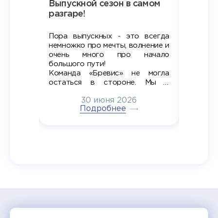
Наша
Выпускной сезон в самом
Сезон 
х
разгаре!
разгар
Пора выпускных - это всегда
Лето — 
вно мы
немножко про мечты, волнение и
студент
старте
очень много про начало
стран
ров в
большого пути!
дипломн
ти на
алы», а
Команда «Бревис» не могла
«Бре
в самом
остаться в стороне. Мы с
принима
6
радостью побывали на
30 июня 2026
ртнеры
торжественном вручении
Генера
тивные
Подробнее
дипломов в колледжах региона
Суслин
одня наш
и поздравили выпускников.
автома
 Кирилл
уже 
ился в
ческий
экзам
т отбор
Донско
омика и
колле
работы
делятс
рекомен