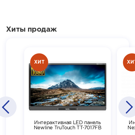
Хиты продаж
ХИТ
ХИ
Интерактивная LED панель
Ин
Newline TruTouch TT-7017FB
Ne