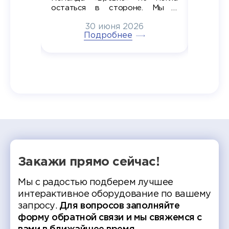
в самом
остаться в стороне. Мы с
принима
6
радостью побывали на
30 июня 2026
ртнеры
торжественном вручении
Генера
тивные
Подробнее
дипломов в колледжах региона
Суслин
одня наш
и поздравили выпускников.
автома
 Кирилл
уже 
ился в
ческий
экзам
т отбор
Донско
омика и
колле
работы
делятс
рекомен
Закажи прямо сейчас!
Мы с радостью подберем лучшее
интерактивное оборудование по вашему
запросу.
Для вопросов заполняйте
форму обратной связи и мы свяжемся с