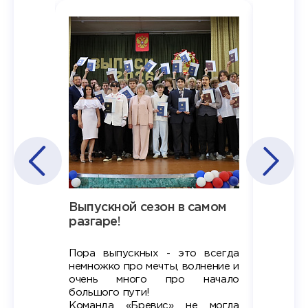
Наша
Выпускной сезон в самом
Сезон 
х
разгаре!
разгар
Пора выпускных - это всегда
Лето — 
вно мы
немножко про мечты, волнение и
студент
старте
очень много про начало
стран
ров в
большого пути!
дипломн
ти на
алы», а
Команда «Бревис» не могла
«Бре