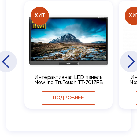
ХИТ
ХИ
Интерактивная LED панель
Ин
Newline TruTouch TT-7017FB
Ne
ПОДРОБНЕЕ