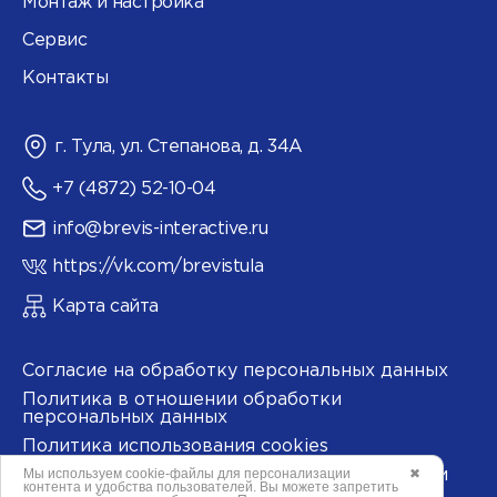
Монтаж и настройка
Сервис
Контакты
г. Тула, ул. Степанова, д. 34А
+7 (4872) 52-10-04
info@brevis-interactive.ru
https://vk.com/brevistula
Карта сайта
Согласие на обработку персональных данных
Политика в отношении обработки
персональных данных
Политика использования cookies
Мы используем
cookie-файлы
для персонализации
✖
Согласие на обработку данных метрическими
контента и удобства пользователей. Вы можете запретить
программами